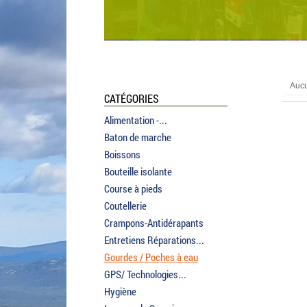
Aucu
CATÉGORIES
Alimentation -...
Baton de marche
Boissons
Bouteille isolante
Course à pieds
Coutellerie
Crampons-Antidérapants
Entretiens Réparations...
Gourdes / Poches à eau
GPS/ Technologies...
Hygiène