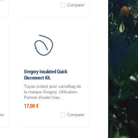
Comparer
Gregory Insulated Quick
Disconnect Kit.
Tuyau isolant pour camelbag de
la marque Gregory. Utilisation:
Permet d'isoler l'eau...
17,00 €
er
Comparer