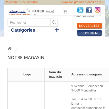
Paiement 100% sécurisé
Livraison gratuite à partir de 35€
PANIER
(vide)
Identifiez-vous
NOUVEAUTES
Catégories
PROMOTIONS
NOTRE MAGASIN
Nom du
Logo
Adresse du magasin
magasin
9 Avenue Clemenceau
34000
Montpellier
Tél. : 04 67 58 59 10
E-mail :
contact@larandonnee.fr