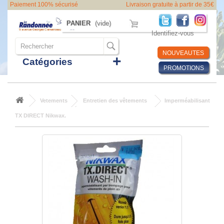
Paiement 100% sécurisé
Livraison gratuite à partir de 35€
PANIER
(vide)
Identifiez-vous
NOUVEAUTES
Catégories
PROMOTIONS
Vetements
Entretien des vêtements
Imperméabilisant
TX DIRECT Nikwax.