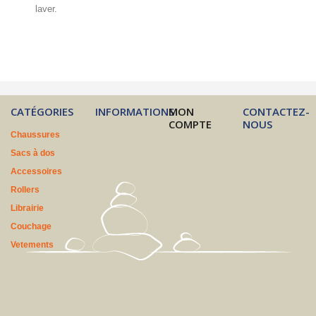
laver.
CATÉGORIES
INFORMATIONS
MON
CONTACTEZ-
COMPTE
NOUS
Chaussures
Sacs à dos
Accessoires
Rollers
Librairie
Couchage
Vetements