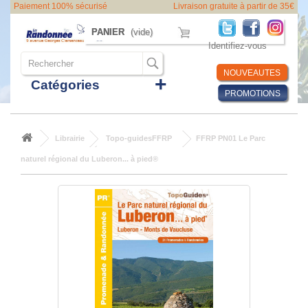
Paiement 100% sécurisé
Livraison gratuite à partir de 35€
PANIER
(vide)
Identifiez-vous
NOUVEAUTES
Catégories
PROMOTIONS
Librairie
Topo-guidesFFRP
FFRP PN01 Le Parc
naturel régional du Luberon... à pied®