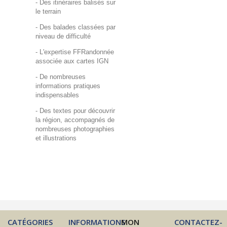
- Des itinéraires balisés sur
le terrain
- Des balades classées par
niveau de difficulté
- L'expertise FFRandonnée
associée aux cartes IGN
- De nombreuses
informations pratiques
indispensables
- Des textes pour découvrir
la région, accompagnés de
nombreuses photographies
et illustrations
CATÉGORIES
INFORMATIONS
MON
CONTACTEZ-